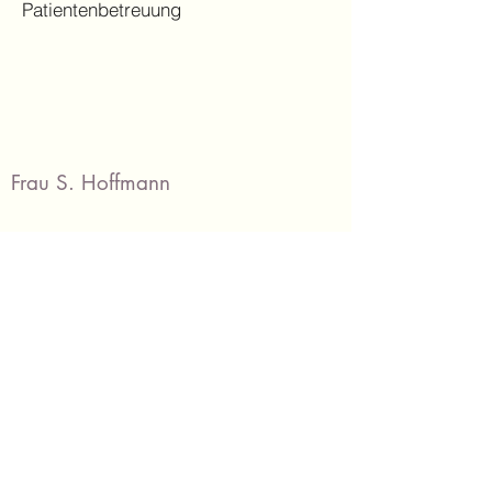
Patientenbetreuung
Frau S. Hoffmann
Fachärztin für Allgemeinmedizin,
PRM
Fachärztin für Geriatrie
Impressum
Datenschutzerklärung